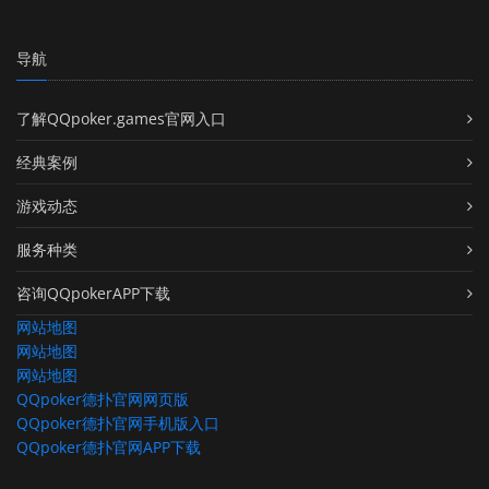
导航
了解QQpoker.games官网入口
经典案例
游戏动态
服务种类
咨询QQpokerAPP下载
网站地图
网站地图
网站地图
QQpoker德扑官网网页版
QQpoker德扑官网手机版入口
QQpoker德扑官网APP下载