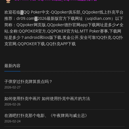
欢迎莅临▓QQ Poker中文-QQpoker俱乐部_QQpoker线上扑克平台
推荐：dr09.com▓2026最新版官方下载网址（uqidian.com）以下
简称：QQpoker网页版,QQpoker德扑官网app下载网址是多少✔全
站,全称:QQPOKER官方,QQPOKER官方站,MTT Poker赛事,下载网
址是多少？android和ios版下载,奖金公开,安全可靠!QQ扑克,QQ扑
克官网,QQPOKER下载,QQ扑克APP下载
最新内容
子弹穿过扑克牌算质点吗？
2026-02-27
如何使用扑克中画片 如何使用扑克中画片的方法
2026-02-26
在酒吧打扑克那个电影、《午夜牌局与威士忌》
2026-02-24