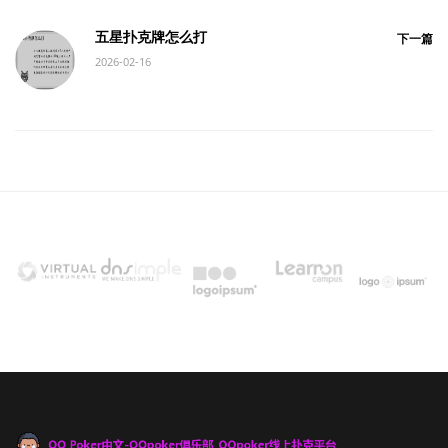
五星扑克牌怎么打
下一篇
2026-02-16