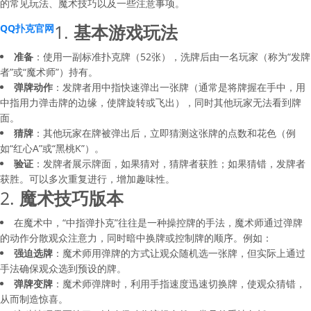
的常见玩法、魔术技巧以及一些注意事项。
1.
基本游戏玩法
QQ扑克官网
准备
：使用一副标准扑克牌（52张），洗牌后由一名玩家（称为“发牌
者”或“魔术师”）持有。
弹牌动作
：发牌者用中指快速弹出一张牌（通常是将牌握在手中，用
中指用力弹击牌的边缘，使牌旋转或飞出），同时其他玩家无法看到牌
面。
猜牌
：其他玩家在牌被弹出后，立即猜测这张牌的点数和花色（例
如“红心A”或“黑桃K”）。
验证
：发牌者展示牌面，如果猜对，猜牌者获胜；如果猜错，发牌者
获胜。可以多次重复进行，增加趣味性。
2.
魔术技巧版本
在魔术中，“中指弹扑克”往往是一种操控牌的手法，魔术师通过弹牌
的动作分散观众注意力，同时暗中换牌或控制牌的顺序。例如：
强迫选牌
：魔术师用弹牌的方式让观众随机选一张牌，但实际上通过
手法确保观众选到预设的牌。
弹牌变牌
：魔术师弹牌时，利用手指速度迅速切换牌，使观众猜错，
从而制造惊喜。