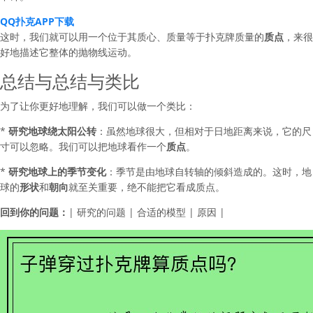
QQ扑克APP下载
这时，我们就可以用一个位于其质心、质量等于扑克牌质量的
质点
，来很
好地描述它整体的抛物线运动。
总结与总结与类比
为了让你更好地理解，我们可以做一个类比：
*
研究地球绕太阳公转
：虽然地球很大，但相对于日地距离来说，它的尺
寸可以忽略。我们可以把地球看作一个
质点
。
*
研究地球上的季节变化
：季节是由地球自转轴的倾斜造成的。这时，地
球的
形状
和
朝向
就至关重要，绝不能把它看成质点。
回到你的问题：
| 研究的问题 | 合适的模型 | 原因 |