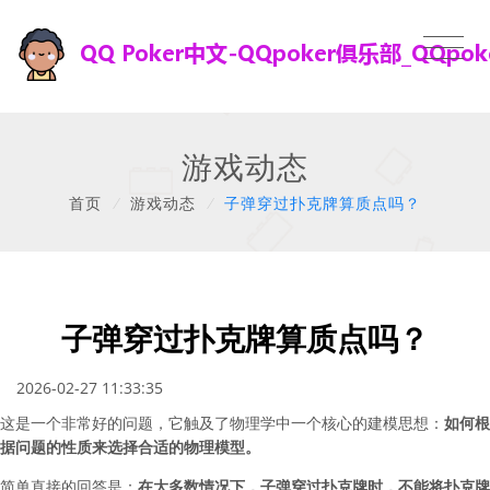
游戏动态
首页
/
游戏动态
/
子弹穿过扑克牌算质点吗？
子弹穿过扑克牌算质点吗？
2026-02-27 11:33:35
这是一个非常好的问题，它触及了物理学中一个核心的建模思想：
如何根
据问题的性质来选择合适的物理模型。
简单直接的回答是：
在大多数情况下，子弹穿过扑克牌时，不能将扑克牌