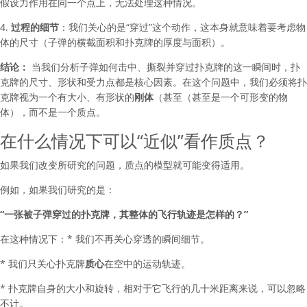
假设力作用在同一个点上，无法处理这种情况。
4.
过程的细节
：我们关心的是“穿过”这个动作，这本身就意味着要考虑物
体的尺寸（子弹的横截面积和扑克牌的厚度与面积）。
结论：
当我们分析子弹如何击中、撕裂并穿过扑克牌的这一瞬间时，扑
克牌的尺寸、形状和受力点都是核心因素。在这个问题中，我们必须将扑
克牌视为一个有大小、有形状的
刚体
（甚至（甚至是一个可形变的物
体），而不是一个质点。
在什么情况下可以“近似”看作质点？
如果我们改变所研究的问题，质点的模型就可能变得适用。
例如，如果我们研究的是：
“一张被子弹穿过的扑克牌，其整体的飞行轨迹是怎样的？”
在这种情况下：
* 我们不再关心穿透的瞬间细节。
* 我们只关心扑克牌
质心
在空中的运动轨迹。
* 扑克牌自身的大小和旋转，相对于它飞行的几十米距离来说，可以忽略
不计。