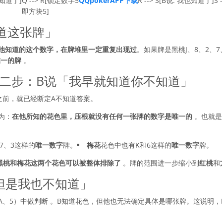
在知道了]
Q --> R[锁定数字5
QQpokerAPP下载
R --> S[B说: 我也知道了]
S 
即方块5]
道这张牌」
他知道的这个数字，在牌堆里一定重复出现过
。如果牌是黑桃J、8、2、
唯一的牌
。
二步：B说「我早就知道你不知道」
之前，就已经断定A不知道答案。
为：
在他所知的花色里，压根就没有任何一张牌的数字是唯一的
。也就是
7、3这样的
唯一数字
牌。
梅花
花色中也有K和6这样的
唯一数字
牌。
黑桃和梅花这两个花色可以被整体排除了
。
牌的范围进一步缩小到
红桃
和
「但是我也不知道」
A、5）中做判断 。B知道花色，但他也无法确定具体是哪张牌。这说明，