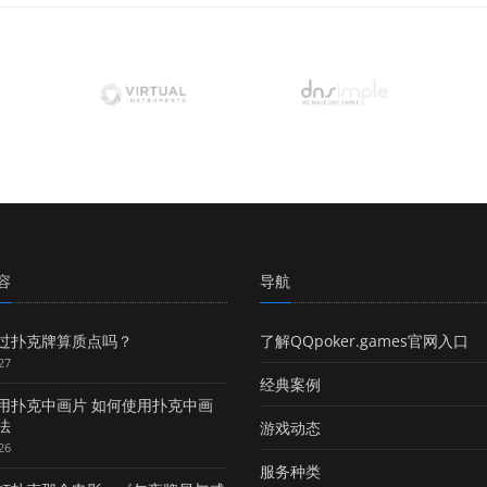
容
导航
过扑克牌算质点吗？
了解QQpoker.games官网入口
27
经典案例
用扑克中画片 如何使用扑克中画
法
游戏动态
26
服务种类