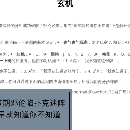
玄机
借冷静的分析成功破解了扑克迷阵，那句“我早就知道你不知道”正是解开
我们来明确一下谜题的基本设定：
参与参与玩家
：两名玩家 A 和 B，
体为：
红桃
：A、Q、4
黑桃
：J、8、4、2、7、3
梅花
：K、Q、5
一正确
的那张牌。
他们的对话如下 ：
1. A说：「我不知道这张牌。」
我也不知道。」
3. A说：「我现在知道这张牌了。」
4. B说：「我也知道了
步骤，你可以通过下面的流程图快速概览全局，后续我们再分步详解：
mermaid
flowchart TD
A[开局1