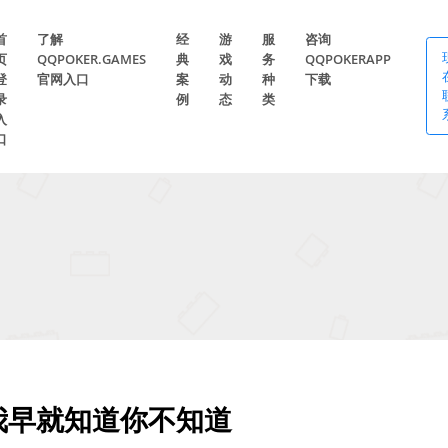
首
了解
经
游
服
咨询
页
QQPOKER.GAMES
典
戏
务
QQPOKERAPP
登
官网入口
案
动
种
下载
录
例
态
类
入
口
我早就知道你不知道