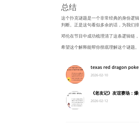
总结
这个扑克谜题是一个非常经典的身份逻辑
判断。正是这句看似多余的话，为我们
邓伦在节目中成功梳理清了这条逻辑链
希望这个解释能帮你彻底理解这个谜题。
texas red dragon 
2026-02-10
《老友记》友谊赛场：爆
2026-02-12