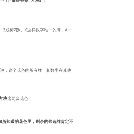
--> T[
*最终答案: 方块5
*]
7、3或梅花K、6这样数字唯一的牌，A一
说，这个花色的所有牌，其数字在其他
方块
这两套花色。
B所知道的花色里，剩余的候选牌肯定不