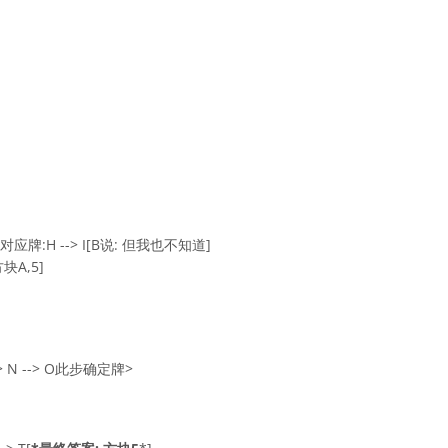
花色对应牌:
H --> I[B说: 但我也不知道]
块A,5]
--> N --> O此步确定牌>