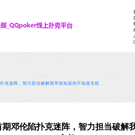
陷扑克迷阵，智力担当破解我早就知道你不知道玄机
首期邓伦陷扑克迷阵，智力担当破解