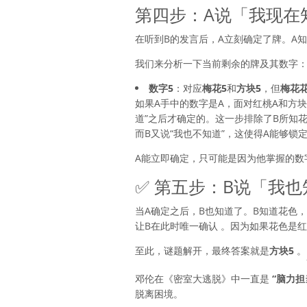
第四步：A说「我现在
在听到B的发言后，A立刻确定了牌。A
我们来分析一下当前剩余的牌及其数字
数字5
：对应
梅花5
和
方块5
，但
梅花
如果A手中的数字是A，面对红桃A和方
道”之后才确定的。这一步排除了B所知
而B又说“我也不知道”，这使得A能够锁
A能立即确定，只可能是因为他掌握的数
✅ 第五步：B说「我
当A确定之后，B也知道了。B知道花色
让B在此时唯一确认 。因为如果花色是红
至此，谜题解开，最终答案就是
方块5
。
邓伦在《密室大逃脱》中一直是
“脑力担
脱离困境。